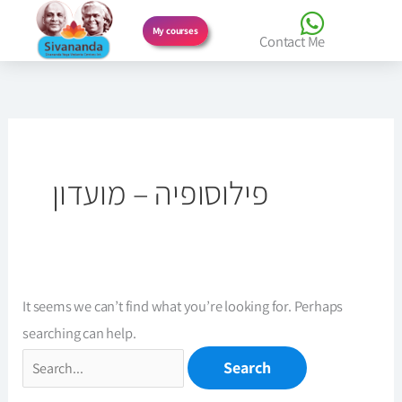
Skip
My courses
Contact Me
to
Search
content
for:
פילוסופיה – מועדון
It seems we can’t find what you’re looking for. Perhaps
searching can help.