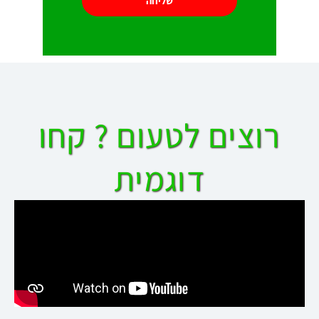
שליחה
רוצים לטעום ? קחו
דוגמית