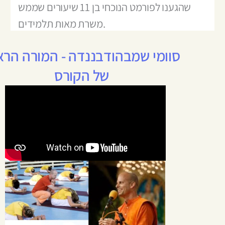
שהגענו לפורמט הנוכחי בן 11 שיעורים שממש
משרת מאות תלמידים.
סוומי שמבהודבננדה - המורה הרא
של הקורס